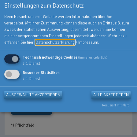
Einstellungen zum Datenschutz
Beim Besuch unserer Website werden Informationen über Sie
verarbeitet. Mit Ihrer Zustimmung können diese auch an Dritte, z.B. zum
Zweck der statistischen Auswertung, übermittelt werden. Sie können
die hier vorgenommenen Einstellungen jederzeit abändern.
Mehr dazu
erfahren Sie hier:
Datenschutzerklärung
/
Impressum
.
Technisch notwendige Cookies
(immer erforderlich)
↓
1
Dienst
Besucher-Statistiken
↓
1
Dienst
Ich habe die
Datenschutzerklärung
gelesen
und bin damit einverstanden.
*
AUSGEWÄHLTE AKZEPTIEREN
ALLE AKZEPTIEREN
Realisiert mit Klaro!
ABSENDEN
*) Pflichtfeld