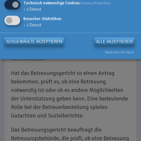
örtliche Betreuungsbehörde notwendig. Das
Technisch notwendige Cookies
(immer erforderlich)
können der betroffene Mensch, aber auch z.B.
↓
1
Dienst
Angehörige, Nachbarn, Freunde, Bekannte, Ärzte,
Besucher-Statistiken
↓
1
Dienst
Krankenhäuser, Mitarbeiter eines Pflegedienstes,
Heime, soziale Institutionen, Behörden wie das
AUSGEWÄHLTE AKZEPTIEREN
ALLE AKZEPTIEREN
Gesundheitsamt, oder die Polizei etc. tun.
Realisiert mit Klaro!
VERFAHREN
Hat das Betreuungsgericht so einen Antrag
bekommen, prüft es, ob eine Betreuung
notwendig ist oder ob es andere Möglichkeiten
der Unterstützung geben kann. Eine bedeutende
Rolle bei der Betreuerbestellung spielen
Gutachten und Sozialberichte.
Das Betreuungsgericht beauftragt die
Betreuungsbehörde, die prüft, ob eine Betreuung