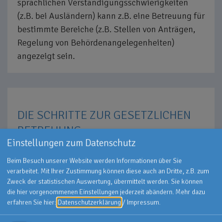
sprachlichen Verständigungsschwierigkeiten
(z.B. bei Ausländern) kann z.B. eine Betreuung für
bestimmte Bereiche (z.B. Stellen von Anträgen,
Regelung von Behördenangelegenheiten)
angezeigt sein.
DIE SCHRITTE ZUR GESETZLICHEN
BETREUUNG
Einstellungen zum Datenschutz
MITTEILUNG
Beim Besuch unserer Website werden Informationen über Sie
verarbeitet. Mit Ihrer Zustimmung können diese auch an Dritte, z.B. zum
Zweck der statistischen Auswertung, übermittelt werden. Sie können
Damit eine rechtliche Betreuung geprüft und
die hier vorgenommenen Einstellungen jederzeit abändern.
Mehr dazu
eingerichtet werden kann, ist immer zuerst eine
erfahren Sie hier:
Datenschutzerklärung
/
Impressum
.
Mitteilung an das Betreuungsgericht oder die