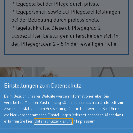
Pflegegeld bei der Pflege durch private
Pflegepersonen sowie auf Pflegesachleistungen
bei der Betreuung durch professionelle
Pflegefachkräfte. Diese ab Pflegegrad 2
ausbezahlten Leistungen unterscheiden sich in
den Pflegegraden 2 – 5 in der jeweiligen Höhe.
Einstellungen zum Datenschutz
Beim Besuch unserer Website werden Informationen über Sie
verarbeitet. Mit Ihrer Zustimmung können diese auch an Dritte, z.B. zum
Zweck der statistischen Auswertung, übermittelt werden. Sie können
die hier vorgenommenen Einstellungen jederzeit abändern.
Mehr dazu
erfahren Sie hier:
Datenschutzerklärung
/
Impressum
.