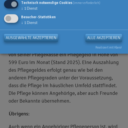
Technisch notwendige Cookies
(immer erforderlich)
↓
1
Dienst
Besucher-Statistiken
↓
1
Dienst
PFLEGEGELD
AUSGEWÄHLTE AKZEPTIEREN
ALLE AKZEPTIEREN
Ab dem Pflegegrad 3 erhält der Pflegebedürftige
Realisiert mit Klaro!
von seiner Pflegekasse ein Pflegegeld in Höhe von
599 Euro im Monat (Stand 2025). Eine Auszahlung
des Pflegegeldes erfolgt genau wie bei den
anderen Pflegegraden unter der Voraussetzung,
dass die Pflege im häuslichen Umfeld stattfindet.
Die Pflege können Angehörige, aber auch Freunde
oder Bekannte übernehmen.
Übrigens:
Auch wenn ein Angehöriger Pflegeperson ist, wird