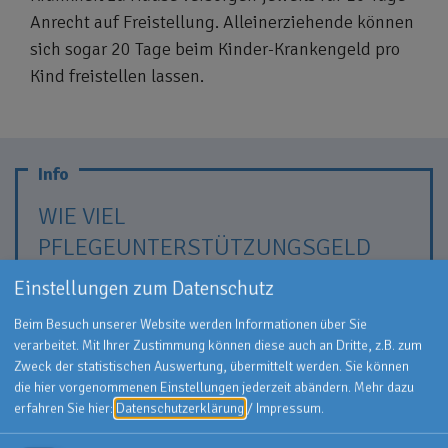
Anrecht auf Freistellung. Alleinerziehende können
sich sogar 20 Tage beim Kinder-Krankengeld pro
Kind freistellen lassen.
WIE VIEL
PFLEGEUNTERSTÜTZUNGSGELD
ERHÄLT MAN?
Einstellungen zum Datenschutz
Beim Besuch unserer Website werden Informationen über Sie
Für die Höhe des Pflegeunterstützungsgeldes
verarbeitet. Mit Ihrer Zustimmung können diese auch an Dritte, z.B. zum
gelten die Regeln analog der Kinder-
Zweck der statistischen Auswertung, übermittelt werden. Sie können
Krankengeld Berechnung. Man erhält die
die hier vorgenommenen Einstellungen jederzeit abändern.
Mehr dazu
folgenden Leistungen:
erfahren Sie hier:
Datenschutzerklärung
/
Impressum
.