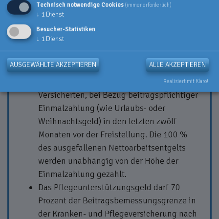
90 Prozent des ausgefallenen
Technisch notwendige Cookies
(immer erforderlich)
↓
1
Dienst
Nettoarbeitsentgelts aus dem
beitragspflichtigen Arbeitsentgelt der
Besucher-Statistiken
↓
1
Dienst
Versicherten.
100 Prozent des tatsächlich ausgefallenen
AUSGEWÄHLTE AKZEPTIEREN
ALLE AKZEPTIEREN
Nettoarbeitsentgelts aus
beitragspflichtigem Arbeitsentgelt der
Realisiert mit Klaro!
Versicherten, bei Bezug beitragspflichtiger
Einmalzahlung (wie Urlaubs- oder
Weihnachtsgeld) in den letzten zwölf
Monaten vor der Freistellung. Die 100 %
des ausgefallenen Nettoarbeitsentgelts
werden unabhängig von der Höhe der
Einmalzahlung gezahlt.
Das Pflegeunterstützungsgeld darf 70
Prozent der Beitragsbemessungsgrenze in
der Kranken- und Pflegeversicherung nach