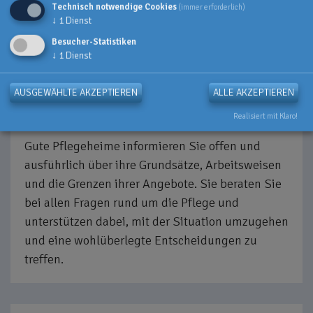
ausgewählte Heim besichtigen. Vereinbaren Sie
Technisch notwendige Cookies
(immer erforderlich)
↓
1
Dienst
einen Termin, um Fragen zu klären und sich
einen Eindruck vor Ort zu verschaffen. Hier
Besucher-Statistiken
↓
1
Dienst
können Sie sehen, ob es Ihnen dort gefällt, ob Sie
sich dort wohl und zu Hause fühlen können.
AUSGEWÄHLTE AKZEPTIEREN
ALLE AKZEPTIEREN
WAS EIN GUTES PFLEGEHEIM AUSZEICHNET
Realisiert mit Klaro!
Gute Pflegeheime informieren Sie offen und
ausführlich über ihre Grundsätze, Arbeitsweisen
und die Grenzen ihrer Angebote. Sie beraten Sie
bei allen Fragen rund um die Pflege und
unterstützen dabei, mit der Situation umzugehen
und eine wohlüberlegte Entscheidungen zu
treffen.