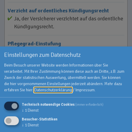
Verzicht auf ordentliches Kündigungsrecht
Ja, der Versicherer verzichtet auf das ordentliche
Kündigungsrecht.
Pflegegrad-Einstufung
Die Feststellung des Pflegegrads wird in der Regel
Einstellungen zum Datenschutz
von medizinischen Gutachtern des Medizinischen
Beim Besuch unserer Website werden Informationen über Sie
Dienstes der Krankenversicherungen, kurz MDK,
verarbeitet. Mit Ihrer Zustimmung können diese auch an Dritte, z.B. zum
vorgenommen. Diese Einstufung wird
Zweck der statistischen Auswertung, übermittelt werden. Sie können
übernommen.
die hier vorgenommenen Einstellungen jederzeit abändern.
Mehr dazu
erfahren Sie hier:
Datenschutzerklärung
/
Impressum
.
Technisch notwendige Cookies
(immer erforderlich)
↓
1
Dienst
BEITRÄGE UND VERTRAGSLAUFZEITEN
Besucher-Statistiken
↓
1
Dienst