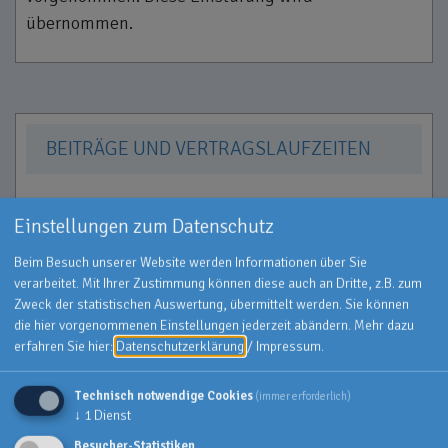
übernommen.
BEITRÄGE UND VERTRAGSLAUFZEITEN
Einstellungen zum Datenschutz
Stabile Beitragsentwicklung
(Altersrückstellung)
Beim Besuch unserer Website werden Informationen über Sie
verarbeitet. Mit Ihrer Zustimmung können diese auch an Dritte, z.B. zum
Ja, der Tarif bildet Altersrückstellungen.
Zweck der statistischen Auswertung, übermittelt werden. Sie können
die hier vorgenommenen Einstellungen jederzeit abändern.
Mehr dazu
Beitragsfreistellung möglich
erfahren Sie hier:
Datenschutzerklärung
/
Impressum
.
Keine Leistungen.
Technisch notwendige Cookies
(immer erforderlich)
↓
1
Dienst
Mindestvertragslaufzeit
Besucher-Statistiken