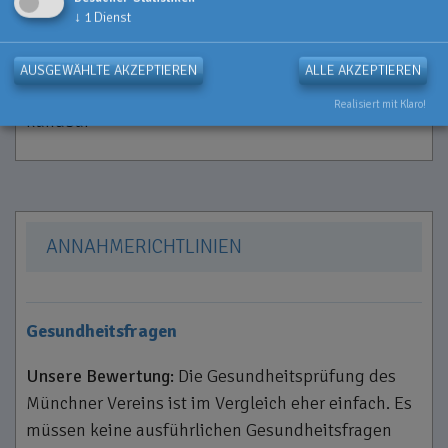
2 Jahre
↓
1
Dienst
Kündigungsfrist
AUSGEWÄHLTE AKZEPTIEREN
ALLE AKZEPTIEREN
3 Monate vor Ablauf der Mindestvertragslaufzeit
Realisiert mit Klaro!
kündbar
ANNAHMERICHTLINIEN
Gesundheitsfragen
Unsere Bewertung:
Die Gesundheitsprüfung des
Münchner Vereins ist im Vergleich eher einfach. Es
müssen keine ausführlichen Gesundheitsfragen