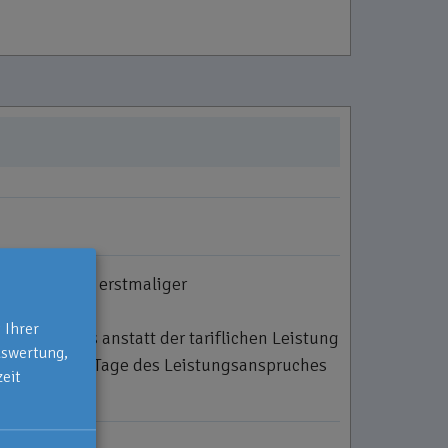
Tagessatz bei erstmaliger
 Ihrer
ngsanspruchs anstatt der tariflichen Leistung
uswertung,
r weitere 120 Tage des Leistungsanspruches
eit