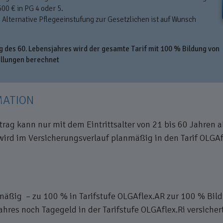
500 € in PG 4 oder 5.
 Alternative Pflegeeinstufung zur Gesetzlichen ist auf Wunsch
g des 60. Lebensjahres wird der gesamte Tarif mit 100 % Bildung von
ellungen berechnet
MATION
itrag kann nur mit dem Eintrittsalter von 21 bis 60 Jahren 
, wird im Versicherungsverlauf planmäßig in den Tarif OLGA
anmäßig – zu 100 % in Tarifstufe OLGAflex.AR zur 100 % Bil
res noch Tagegeld in der Tarifstufe OLGAflex.Ri versichert