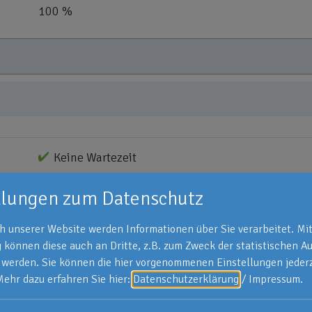
100 %
Keine Wartezeit
llungen zum Datenschutz
Extrazahlung
: Einmalig 3-facher versicherter 
Pflegebedürftigkeit in Pflegegrad 4 bzw. 5
 unserer Website werden Informationen über Sie verarbeitet. Mit
Unfallhilfe
: In den ersten 30 Tagen des Leistu
können diese auch an Dritte, z.B. zum Zweck der statistischen A
das 4-fache des versicherten Tagessatzes. Fü
 werden. Sie können die hier vorgenommenen Einstellungen jederz
das 2-fache des versicherten Tagessatzes.
Mehr dazu erfahren Sie hier:
Datenschutzerklärung
/
Impressum
.