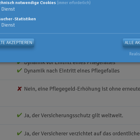
Hausnotruf
chnisch notwendige Cookies
(immer erforderlich)
24-Stunden-Hotline
Dienst
Pflegebegleitung und Organisation
sucher-Statistiken
Dienst
Vermittlung eines Pflegeheimes
TE AKZEPTIEREN
ALLE A
Ja, die Pflege durch Laien ist mitversichert.
Realis
Dynamik vor Eintritt eines Pflegefalles
Dynamik nach Eintritt eines Pflegefalles
Nein, eine Pflegegeld-Erhöhung ist ohne erneut
Ja, der Versicherungsschutz gilt weltweit.
Ja, der Versicherer verzichtet auf das ordentlic