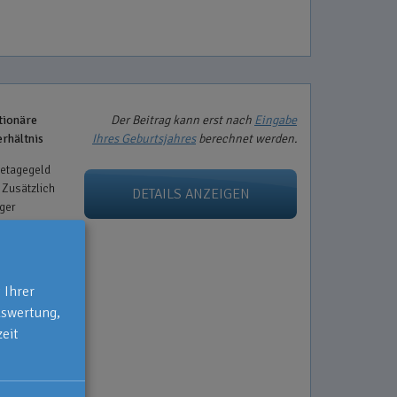
tionäre
Der Beitrag kann erst nach
Eingabe
erhältnis
Ihres Geburtsjahres
berechnet werden.
getagegeld
 Zusätzlich
DETAILS ANZEIGEN
iger
egrad
t.
 ab dem
legegeldes.
 Ihrer
schutz.
uswertung,
eit
rhöht sich