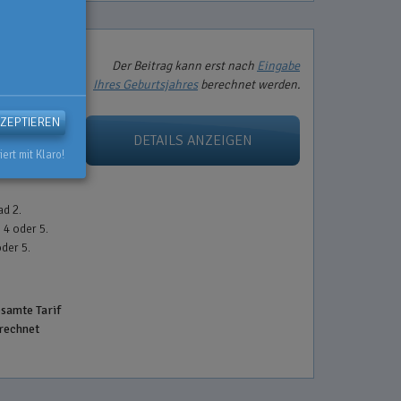
nstieg in die
Der Beitrag kann erst nach
Eingabe
tellungen
Ihres Geburtsjahres
berechnet werden.
KZEPTIEREN
vom 21. bis
DETAILS ANZEIGEN
iert mit Klaro!
ad 2.
 4 oder 5.
oder 5.
esamte Tarif
erechnet