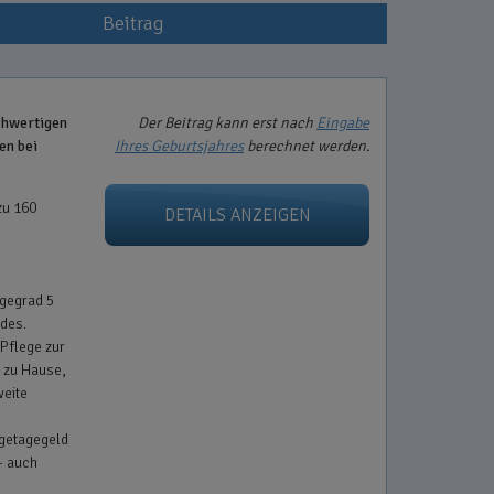
Beitrag
chwertigen
Der Beitrag kann erst nach
Eingabe
en bei
Ihres Geburtsjahres
berechnet werden.
zu 160
DETAILS ANZEIGEN
n
egegrad 5
des.
Pflege zur
e zu Hause,
weite
egetagegeld
- auch