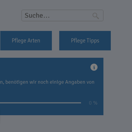
Suche
S
Pflege Arten
Pflege Tipps
i
en, benötigen wir noch einige Angaben von
0 %