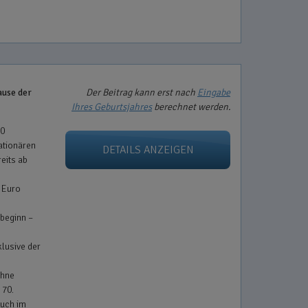
ause der
Der Beitrag kann erst nach
Eingabe
Ihres Geburtsjahres
berechnet werden.
50
ationären
DETAILS ANZEIGEN
eits ab
0 Euro
beginn –
klusive der
ohne
 70.
auch im