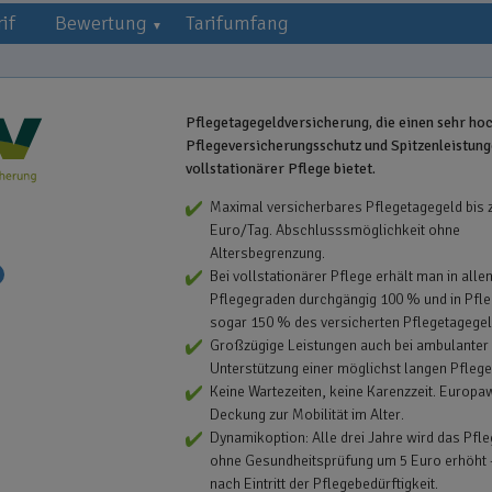
if
Bewertung
Tarifumfang
Pflegetagegeldversicherung, die einen sehr ho
Pflegeversicherungsschutz und Spitzenleistung
vollstationärer Pflege bietet.
Maximal versicherbares Pflegetagegeld bis 
Euro/Tag. Abschlusssmöglichkeit ohne
Altersbegrenzung.
Bei vollstationärer Pflege erhält man in alle
Pflegegraden durchgängig 100 % und in Pfl
sogar 150 % des versicherten Pflegetagegel
Großzügige Leistungen auch bei ambulanter 
Unterstützung einer möglichst langen Pfleg
Keine Wartezeiten, keine Karenzzeit. Europa
Deckung zur Mobilität im Alter.
Dynamikoption: Alle drei Jahre wird das Pfl
ohne Gesundheitsprüfung um 5 Euro erhöht 
nach Eintritt der Pflegebedürftigkeit.