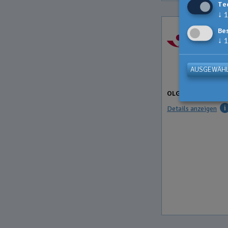
Te
↓
1
Be
↓
1
AUSGEWÄHL
OLGAFLEX (100%RI
Details anzeigen