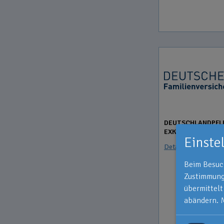
DEUTSCHLANDPFL
EXKLUSIV FLEX
Einste
Details anzeigen
Beim Besuch
Zustimmung 
übermittelt
abändern.