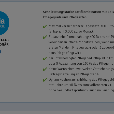
Sehr leistungsstarke Tarifkombination mit Leis
Pflegegrade und Pflegearten
Maximal versicherbarer Tagessatz: 100 Euro
(entspricht 3.000 Euro/Monat).
Zusätzliche Einmalzahlung: 500 % des bei P
FLEGE
vereinbarten Pflege-Monatsgeldes, wenn m
ONÄR
ersten Mal dem Pflegegrad 4 oder 5 zugeord
häuslich gepflegt wird
bei unfallbedingter Pflegebedürftigkeit in Pf
oder 5 Auszahlung von 150 % des Pflegemo
Keine Wartezeiten, weltweiter Versicherungs
Beitragsbefreiung ab Pflegegrad 4.
Dynamikoption zur Erhöhung des Pflegegeld
drei Jahre um 10 % bis zum vollendeten 71. 
ohne Gesundheitsprüfung - auch im Leistung