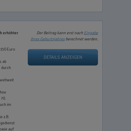
ch erhöhter
Der Beitrag kann erst nach
Eingabe
Ihres Geburtsjahres
berechnet werden.
 150 Euro
DETAILS ANZEIGEN
s ab
. durch
 weltweit
ohne
 70.
auch im
e z.B.
egedienst
owie auf