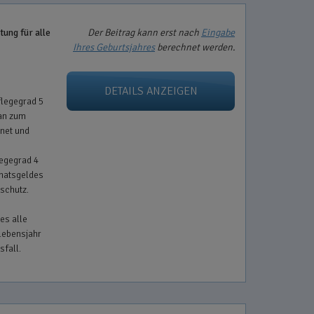
tung für alle
Der Beitrag kann erst nach
Eingabe
Ihres Geburtsjahres
berechnet werden.
DETAILS ANZEIGEN
flegegrad 5
an zum
net und
legegrad 4
natsgeldes
schutz.
es alle
Lebensjahr
sfall.